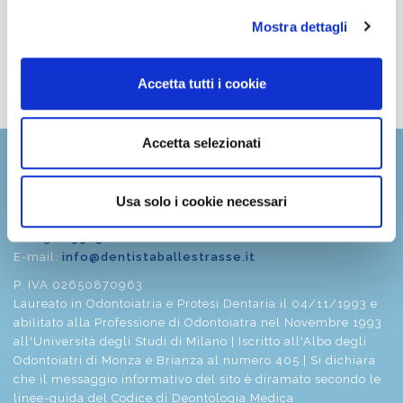
l'ambiente è accogliente e ogni visita è gestita con
attenzione e cura. Consiglio vivamente questo studio
Mostra dettagli
a chi cerca un dentista serio e affidabile.
Accetta tutti i cookie
Vedi tutte le recensioni
Accetta selezionati
Dott. Fabio Ballestrasse
Via Roma 16
Usa solo i cookie necessari
20842 - Besana Brianza (MB)
Tel
0362 996562
E-mail:
info@dentistaballestrasse.it
P. IVA 02650870963
Laureato in Odontoiatria e Protesi Dentaria il 04/11/1993 e
abilitato alla Professione di Odontoiatra nel Novembre 1993
all'Università degli Studi di Milano | Iscritto all'Albo degli
Odontoiatri di Monza e Brianza al numero 405 | Si dichiara
che il messaggio informativo del sito è diramato secondo le
linee-guida del Codice di Deontologia Medica