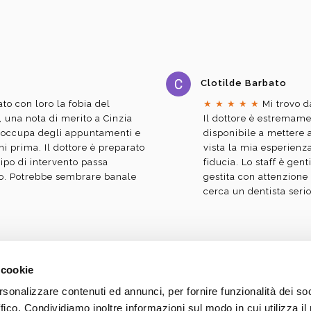
Clotilde Barbato
to con loro la fobia del
★
★
★
★
★
Mi trovo d
i, una nota di merito a Cinzia
Il dottore è estremam
 occupa degli appuntamenti e
disponibile a mettere 
ni prima. Il dottore è preparato
vista la mia esperienza
tipo di intervento passa
fiducia. Lo staff è gent
to. Potrebbe sembrare banale
gestita con attenzione
cerca un dentista serio
 cookie
rsonalizzare contenuti ed annunci, per fornire funzionalità dei so
Laureato in Odontoiatria e Prot
ffico. Condividiamo inoltre informazioni sul modo in cui utilizza il 