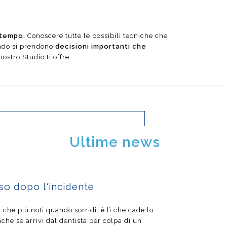
 tempo.
Conoscere tutte le possibili tecniche che
ando si prendono
decisioni importanti che
ostro Studio ti offre.
Ortodonzia
Sedazione cosciente
Ultime news
iso dopo l'incidente
ti che più noti quando sorridi: è lì che cade lo
nche se arrivi dal dentista per colpa di un