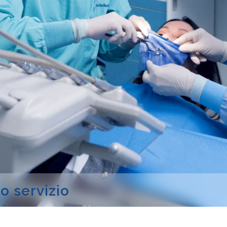
r
o
s
e
r
v
i
z
i
o