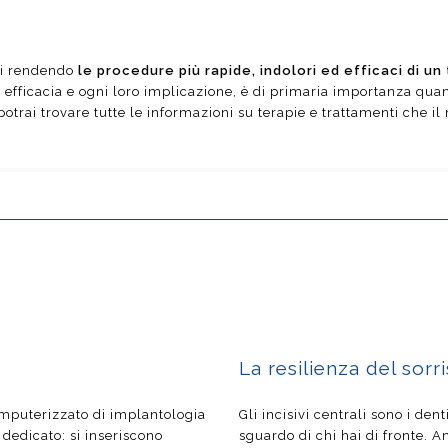
ni rendendo
le procedure più rapide, indolori ed efficaci di un
ro efficacia e ogni loro implicazione, è di primaria importanza qu
potrai trovare tutte le informazioni su terapie e trattamenti che il n
Implantologia
Odontoiatria biologica
La resilienza del sorr
mputerizzato di implantologia
Gli incisivi centrali sono i den
 dedicato: si inseriscono
sguardo di chi hai di fronte. A