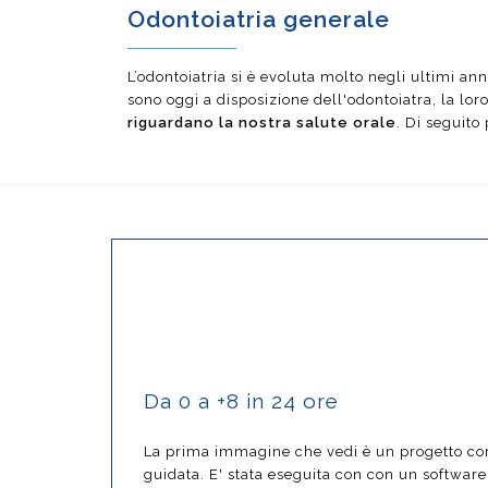
Odontoiatria generale
L’odontoiatria si è evoluta molto negli ultimi an
sono oggi a disposizione dell'odontoiatra, la lo
riguardano la nostra salute orale
. Di seguito 
Protesi
Gnatologia e Posturologia
Igiene dentale
Da 0 a +8 in 24 ore
La prima immagine che vedi è un progetto co
guidata. E' stata eseguita con con un software