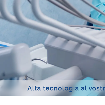
A
l
t
a
t
e
c
n
o
l
o
g
i
a
a
l
v
o
s
t