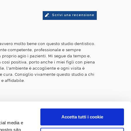
Scrivi una recensione
avvero molto bene con questo studio dentistico.
ente competente, professionale e sempre
a proprio agio i pazienti. Mi segue da tempo e,
 così positiva, porto anche i miei figli con piena
ile, l'ambiente è accogliente e ogni visita è
 e cura. Consiglio vivamente questo studio a chi
 e affidabile.
Accetta tutti i cookie
cial media e
esi Dentaria il 04/11/1993 e abilitato alla
nostro sito