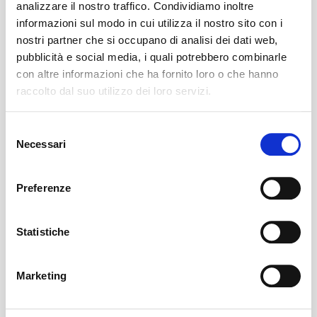
analizzare il nostro traffico. Condividiamo inoltre
informazioni sul modo in cui utilizza il nostro sito con i
Roberto Lazzaro
nostri partner che si occupano di analisi dei dati web,
★
★
★
★
★
Super consigliato, Ho superato con loro
pubblicità e social media, i quali potrebbero combinarle
la fobia del dentista, preparati, precisi e gentilissimi,
con altre informazioni che ha fornito loro o che hanno
una nota di merito a Cinzia sempre dolcissima che
raccolto dal suo utilizzo dei loro servizi.
con gran cura si occupa degli appuntamenti e di
ricordare dell'incontro un paio di giorni prima. Il
dottore è preparato e molto simpatico, alla fine di
Selezione
qualsiasi tipo di intervento passa sempre per
Necessari
del
assicurarsi del buon risultato. Potrebbe sembrare
consenso
banale ma non lo è.
Preferenze
Clotilde Barbato
★
★
★
★
★
Mi trovo davvero molto bene con questo
Statistiche
studio dentistico. Il dottore è estremamente
competente, professionale e sempre disponibile a
mettere a proprio agio i pazienti. Mi segue da tempo
Marketing
e, vista la mia esperienza così positiva, porto anche i
miei figli con piena fiducia. Lo staff è gentile,
l'ambiente è accogliente e ogni visita è gestita con