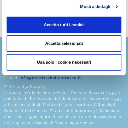
attenzione e cura. Consiglio vivamente questo studio
Mostra dettagli
a chi cerca un dentista serio e affidabile.
Vedi tutte le recensioni
Accetta tutti i cookie
Accetta selezionati
Dott. Fabio Ballestrasse
Via Roma 16
Usa solo i cookie necessari
20842 - Besana Brianza (MB)
Tel
0362 996562
E-mail:
info@dentistaballestrasse.it
P. IVA 02650870963
Laureato in Odontoiatria e Protesi Dentaria il 04/11/1993 e
abilitato alla Professione di Odontoiatra nel Novembre 1993
all'Università degli Studi di Milano | Iscritto all'Albo degli
Odontoiatri di Monza e Brianza al numero 405 | Si dichiara
che il messaggio informativo del sito è diramato secondo le
linee-guida del Codice di Deontologia Medica