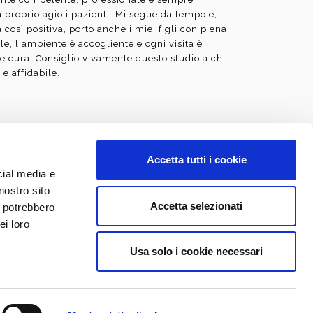
a proprio agio i pazienti. Mi segue da tempo e,
 così positiva, porto anche i miei figli con piena
ile, l'ambiente è accogliente e ogni visita è
 e cura. Consiglio vivamente questo studio a chi
 e affidabile.
Accetta tutti i cookie
cial media e
esi Dentaria il 04/11/1993 e abilitato alla
nostro sito
 Novembre 1993 all'Università degli Studi di
Accetta selezionati
i potrebbero
i Odontoiatri di Monza e Brianza al numero 405 |
ei loro
nformativo del sito è diramato secondo le linee-
ia Medica
Usa solo i cookie necessari