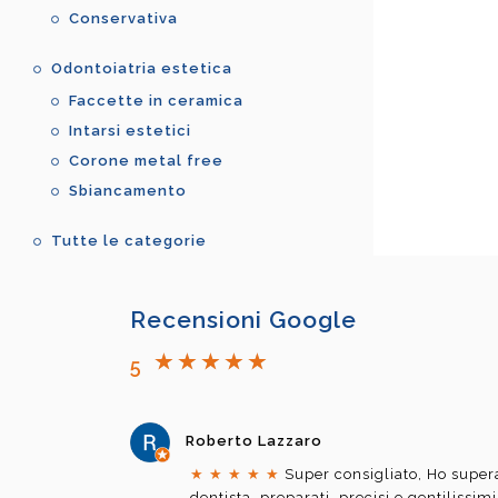
Conservativa
Odontoiatria estetica
Faccette in ceramica
Intarsi estetici
Corone metal free
Sbiancamento
Tutte le categorie
Recensioni Google
5
Roberto Lazzaro
★
★
★
★
★
Super consigliato, Ho supera
dentista, preparati, precisi e gentilissim