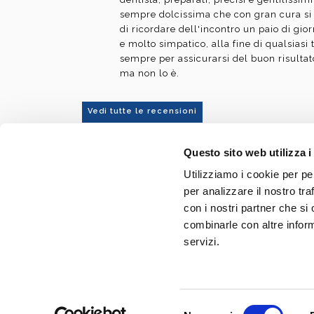
sempre dolcissima che con gran cura si
di ricordare dell'incontro un paio di gior
e molto simpatico, alla fine di qualsiasi 
sempre per assicurarsi del buon risulta
ma non lo è.
Vedi tutte le recensioni
Questo sito web utilizza i
Utilizziamo i cookie per pe
Dott. Fabio Ballestrasse
per analizzare il nostro tra
Via Roma 16
con i nostri partner che si
20842 - Besana Brianza (MB)
combinarle con altre inform
servizi.
Tel
0362 996562
E-mail:
info@dentistaballestrasse.it
P. IVA 02650870963
Selezione