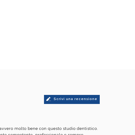
Scrivi una recensione
avvero molto bene con questo studio dentistico.
ente competente, professionale e sempre