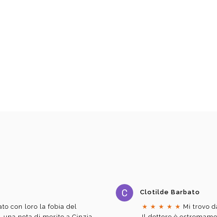
Clotilde Barbato
to con loro la fobia del
★
★
★
★
★
Mi trovo d
i, una nota di merito a Cinzia
Il dottore è estremam