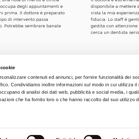
 occupa degli appuntamenti e
disponibile a mettere 
ni prima. Il dottore è preparato
vista la mia esperienza
tipo di intervento passa
fiducia. Lo staff è gent
to. Potrebbe sembrare banale
gestita con attenzione
cerca un dentista serio
 cookie
rsonalizzare contenuti ed annunci, per fornire funzionalità dei so
Laureato in Odontoiatria e Prot
ffico. Condividiamo inoltre informazioni sul modo in cui utilizza il 
Professione di Odontoiatra nel
 occupano di analisi dei dati web, pubblicità e social media, i qual
Milano | Iscritto all'Albo degl
azioni che ha fornito loro o che hanno raccolto dal suo utilizzo d
Si dichiara che il messaggio i
guida del Codice di Deontolog