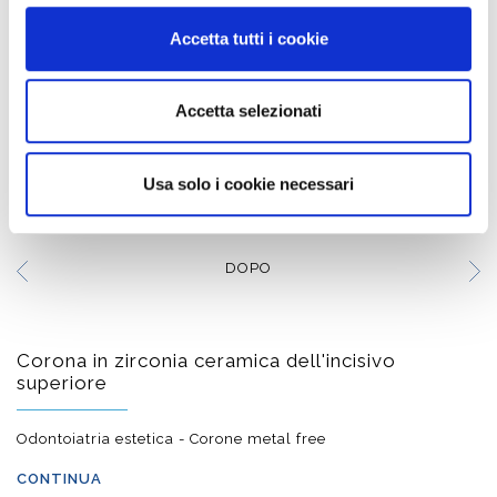
Accetta tutti i cookie
Ponte in zirconia ceramica dell'emiarcata sup. sx
Odontoiatria estetica - Corone metal free
Accetta selezionati
CONTINUA
Usa solo i cookie necessari
DOPO
Corona in zirconia ceramica dell'incisivo
superiore
Odontoiatria estetica - Corone metal free
CONTINUA