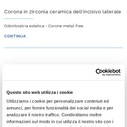
Corona in zirconia ceramica dell'incisivo laterale
Odontoiatria estetica - Corone metal free
CONTINUA
DOPO
Corone in disilicato di litio dei quattro incisivi
Questo sito web utilizza i cookie
superiori
Utilizziamo i cookie per personalizzare contenuti ed
annunci, per fornire funzionalità dei social media e per
Odontoiatria estetica - Corone metal free
analizzare il nostro traffico. Condividiamo inoltre
informazioni sul modo in cui utilizza il nostro sito con i
CONTINUA