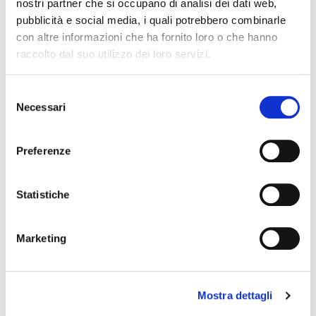
nostri partner che si occupano di analisi dei dati web,
pubblicità e social media, i quali potrebbero combinarle
con altre informazioni che ha fornito loro o che hanno
raccolto dal suo utilizzo dei loro servizi.
DOPO
Selezione
Necessari
del
consenso
Corona in zirconia ceramica dell'incisivo
centrale
Preferenze
Odontoiatria estetica - Corone metal free
Statistiche
CONTINUA
Marketing
DOPO
Mostra dettagli