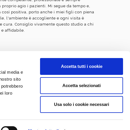
a proprio agio i pazienti. Mi segue da tempo e,
 così positiva, porto anche i miei figli con piena
ile, l'ambiente è accogliente e ogni visita è
 e cura. Consiglio vivamente questo studio a chi
 e affidabile.
Accetta tutti i cookie
cial media e
esi Dentaria il 04/11/1993 e abilitato alla
nostro sito
 Novembre 1993 all'Università degli Studi di
Accetta selezionati
i potrebbero
i Odontoiatri di Monza e Brianza al numero 405 |
ei loro
nformativo del sito è diramato secondo le linee-
ia Medica
Usa solo i cookie necessari