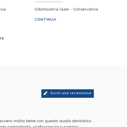
tiva
Odontoiatria laser - Conservativa
CONTINUA
te
Scrivi una recensione
avvero molto bene con questo studio dentistico.
ente competente, professionale e sempre