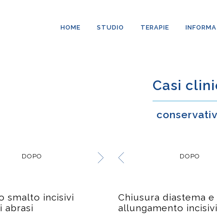
HOME
STUDIO
TERAPIE
INFORMA
Casi clini
conservati
DOPO
DOPO
o smalto incisivi
Chiusura diastema e
i abrasi
allungamento incisivi