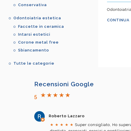
Conservativa
Odontoiatria
Odontoiatria estetica
CONTINUA
Faccette in ceramica
Intarsi estetici
Corone metal free
Sbiancamento
Tutte le categorie
Recensioni Google
5
Roberto Lazzaro
★
★
★
★
★
Super consigliato, Ho supera
dentista, preparati, precisi e gentilissim