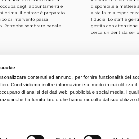
 occupa degli appuntamenti e
disponibile a mettere 
ni prima. Il dottore è preparato
vista la mia esperienza
tipo di intervento passa
fiducia. Lo staff è gent
to. Potrebbe sembrare banale
gestita con attenzione
cerca un dentista serio
 cookie
rsonalizzare contenuti ed annunci, per fornire funzionalità dei so
Laureato in Odontoiatria e Prot
ffico. Condividiamo inoltre informazioni sul modo in cui utilizza il 
Professione di Odontoiatra nel
 occupano di analisi dei dati web, pubblicità e social media, i qual
Milano | Iscritto all'Albo degl
azioni che ha fornito loro o che hanno raccolto dal suo utilizzo d
Si dichiara che il messaggio i
guida del Codice di Deontolog