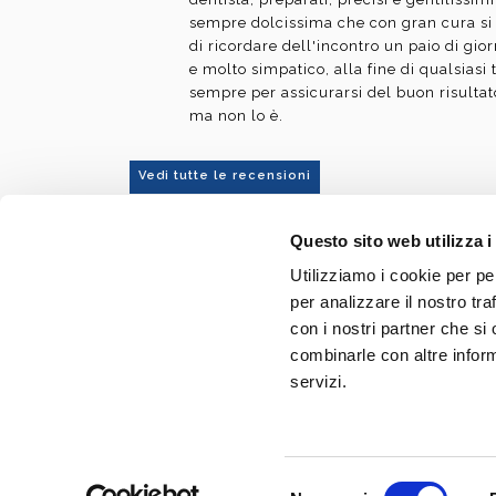
sempre dolcissima che con gran cura si
di ricordare dell'incontro un paio di gior
e molto simpatico, alla fine di qualsiasi 
sempre per assicurarsi del buon risulta
ma non lo è.
Vedi tutte le recensioni
Questo sito web utilizza i
Utilizziamo i cookie per pe
Dott. Fabio Ballestrasse
per analizzare il nostro tra
Via Roma 16
con i nostri partner che si
20842 - Besana Brianza (MB)
combinarle con altre inform
servizi.
Tel
0362 996562
E-mail:
info@dentistaballestrasse.it
P. IVA 02650870963
Selezione