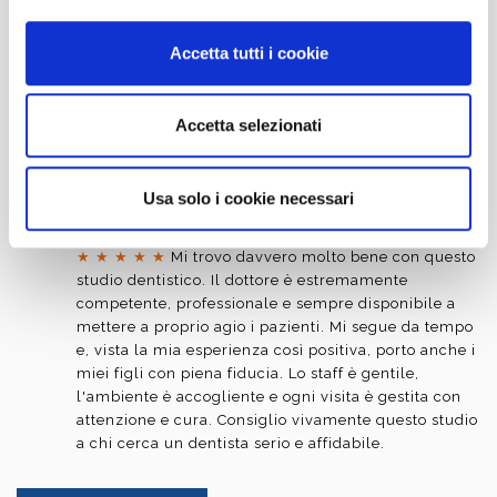
la fobia del dentista, preparati, precisi e gentilissimi,
una nota di merito a Cinzia sempre dolcissima che
Accetta tutti i cookie
con gran cura si occupa degli appuntamenti e di
ricordare dell'incontro un paio di giorni prima. Il
dottore è preparato e molto simpatico, alla fine di
Accetta selezionati
qualsiasi tipo di intervento passa sempre per
assicurarsi del buon risultato. Potrebbe sembrare
banale ma non lo è.
Usa solo i cookie necessari
Clotilde Barbato
★
★
★
★
★
Mi trovo davvero molto bene con questo
studio dentistico. Il dottore è estremamente
competente, professionale e sempre disponibile a
mettere a proprio agio i pazienti. Mi segue da tempo
e, vista la mia esperienza così positiva, porto anche i
miei figli con piena fiducia. Lo staff è gentile,
l'ambiente è accogliente e ogni visita è gestita con
attenzione e cura. Consiglio vivamente questo studio
a chi cerca un dentista serio e affidabile.