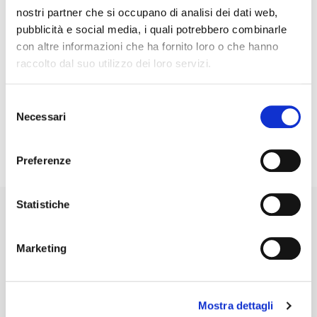
L’igiene orale professionale consente di:
nostri partner che si occupano di analisi dei dati web,
Rimuovere il tartaro sopra e sottogengivale e mantenere
pubblicità e social media, i quali potrebbero combinarle
le gengive sane e non sanguinanti
con altre informazioni che ha fornito loro o che hanno
Prevenire carie ,parodontite, alito cattivo
raccolto dal suo utilizzo dei loro servizi.
Eliminare macchie antiestetiche dai denti e migliorare il
sorriso
Selezione
Effettuare un’odontoiatria preventiva che ha come scopo
Necessari
del
quello di prevenire e intercettare i problemi del cavo
consenso
orale in fase iniziale permettendo terapie minimamente
invasive e quindi meno costose.
Preferenze
Statistiche
Recensioni Google
5
Scrivi una recensione
Marketing
Roberto Lazzaro
Mostra dettagli
★
★
★
★
★
Super consigliato, Ho superato con loro