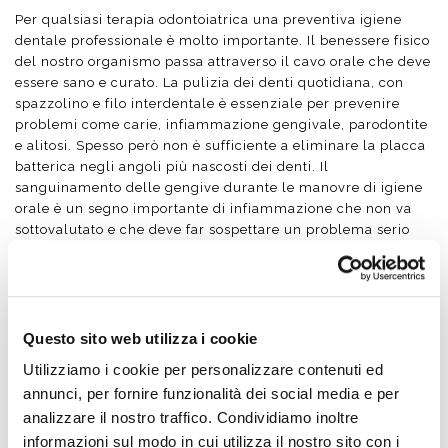
Per qualsiasi terapia odontoiatrica una preventiva igiene
dentale professionale è molto importante. Il benessere fisico
del nostro organismo passa attraverso il cavo orale che deve
essere sano e curato. La pulizia dei denti quotidiana, con
spazzolino e filo interdentale è essenziale per prevenire
problemi come carie, infiammazione gengivale, parodontite
e alitosi. Spesso però non è sufficiente a eliminare la placca
batterica negli angoli più nascosti dei denti. Il
sanguinamento delle gengive durante le manovre di igiene
orale è un segno importante di infiammazione che non va
sottovalutato e che deve far sospettare un problema serio
come la
parodontite
.
L’eventuale fastidio provocato dagli ultrasuoni durante la
pulizia non deve preoccupare perché può essere eliminato
con la
sedazione cosciente con protossido d’azoto
.
Questo sito web utilizza i cookie
Con l’ablazione del tartaro la nostra
Igienista
elimina ogni
Utilizziamo i cookie per personalizzare contenuti ed
traccia di tartaro e placca dedicando il corretto tempo ad
annunci, per fornire funzionalità dei social media e per
ogni paziente e lo istruisce con un programma
analizzare il nostro traffico. Condividiamo inoltre
personalizzato in base alla problematiche riscontrate.
informazioni sul modo in cui utilizza il nostro sito con i